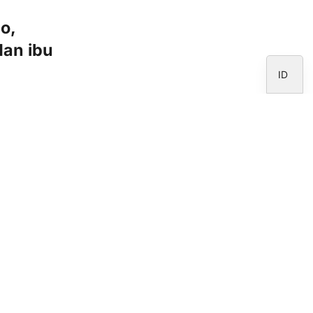
IT
o,
EN
dan ibu
ES
ID
Buletin