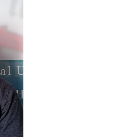
JA
ZH
PL
RU
PT
DE
FR