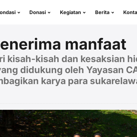
ondasi
Donasi
Kegiatan
Berita
Kont
penerima manfaat
i kisah-kisah dan kesaksian h
 yang didukung oleh Yayasan 
bagikan karya para sukarelaw