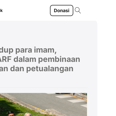
Donasi
ak
idup para imam,
CARF dalam pembinaan
an dan petualangan