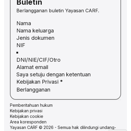
Buletin
Berlangganan buletin Yayasan CARF.
Bagian
Jenis dokumen
JA
ZH
PL
RU
Saya setuju dengan ketentuan
PT
Kebijakan Privasi
*
Berlangganan
DE
FR
Pemberitahuan hukum
IT
Kebijakan privasi
Kebijakan cookie
EN
Area koresponden
Yayasan CARF © 2026 - Semua hak dilindungi undang-
ES