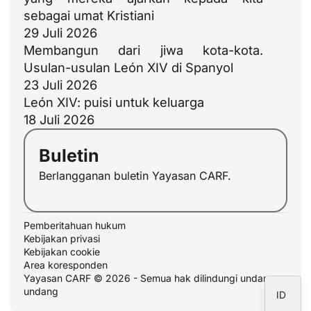
sebagai umat Kristiani
29 Juli 2026
Membangun dari jiwa kota-kota.
JA
Usulan-usulan León XIV di Spanyol
23 Juli 2026
ZH
León XIV: puisi untuk keluarga
PL
18 Juli 2026
RU
Buletin
PT
Berlangganan buletin Yayasan CARF.
DE
FR
Pemberitahuan hukum
IT
Kebijakan privasi
EN
Kebijakan cookie
Area koresponden
ES
Yayasan CARF © 2026 - Semua hak dilindungi undang-
undang
ID