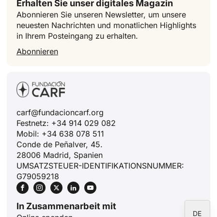
Erhalten Sie unser digitales Magazin
Abonnieren Sie unseren Newsletter, um unsere
neuesten Nachrichten und monatlichen Highlights
in Ihrem Posteingang zu erhalten.
Abonnieren
ID
JA
ZH
PL
carf@fundacioncarf.org
RU
Festnetz: +34 914 029 082
Mobil: +34 638 078 511
PT
Conde de Peñalver, 45.
FR
28006 Madrid, Spanien
UMSATZSTEUER-IDENTIFIKATIONSNUMMER:
IT
G79059218
EN
ES
In Zusammenarbeit mit
DE